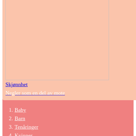
Skjønnhet
Negler som en del av mote
Baby
Barn
Tenåringer
Kvinner