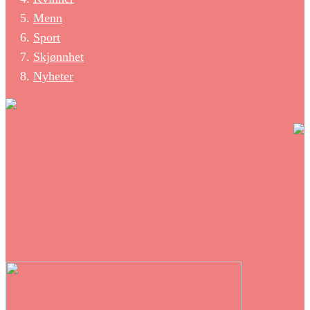
Menn
Sport
Skjønnhet
Nyheter