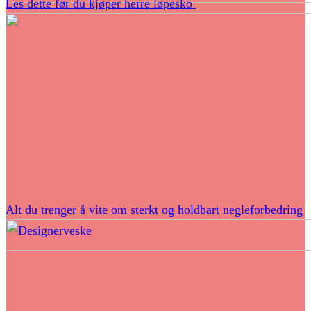
Les dette før du kjøper herre løpesko
Alt du trenger å vite om sterkt og holdbart negleforbedring