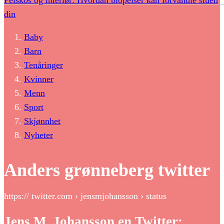
Peiskos og interiør: Hvordan biopeiser kan forvandle stuen
din
Baby
Barn
Tenåringer
Kvinner
Menn
Sport
Skjønnhet
Nyheter
Anders grønneberg twitter
https:// twitter.com › jensmjohansson › status
Jens M. Johansson en Twitter: