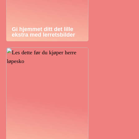
Gi hjemmet ditt det lille
ekstra med lerretsbilder