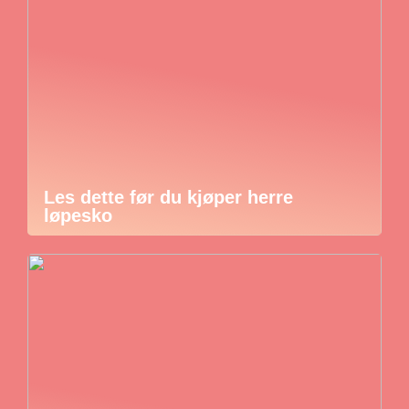
Les dette før du kjøper herre
løpesko