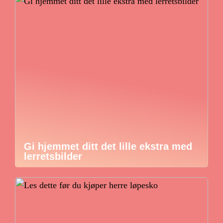
Gi hjemmet ditt det lille ekstra med
lerretsbilder