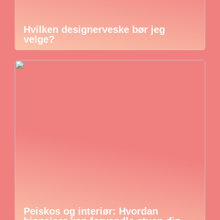
Hvilken designerveske bør jeg
velge?
Peiskos og interiør: Hvordan