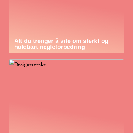
Alt du trenger å vite om sterkt og
holdbart negleforbedring