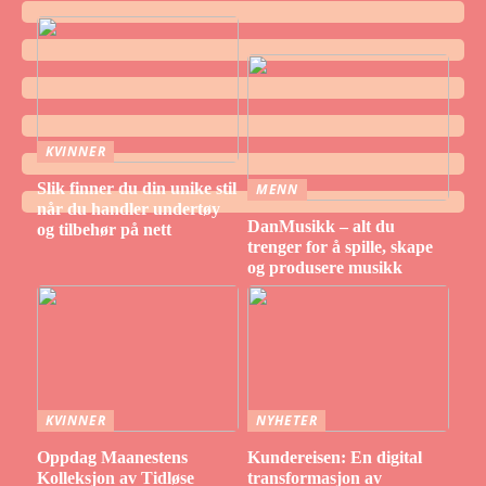
KVINNER
Slik finner du din unike stil
MENN
når du handler undertøy
DanMusikk – alt du
og tilbehør på nett
trenger for å spille, skape
og produsere musikk
KVINNER
NYHETER
Oppdag Maanestens
Kundereisen: En digital
Kolleksjon av Tidløse
transformasjon av