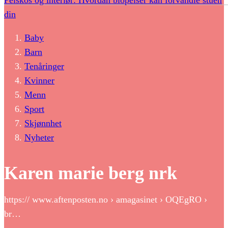
Peiskos og interiør: Hvordan biopeiser kan forvandle stuen
din
Baby
Barn
Tenåringer
Kvinner
Menn
Sport
Skjønnhet
Nyheter
Karen marie berg nrk
https:// www.aftenposten.no › amagasinet › OQEgRO ›
br…