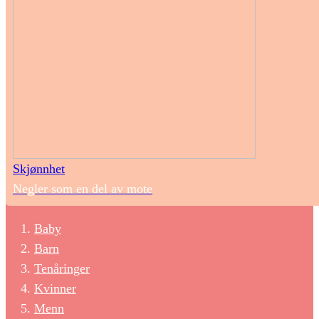
Skjønnhet
Negler som en del av mote
Baby
Barn
Tenåringer
Kvinner
Menn