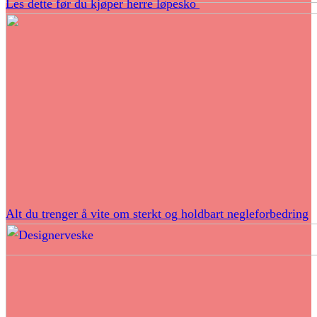
Les dette før du kjøper herre løpesko
Alt du trenger å vite om sterkt og holdbart negleforbedring