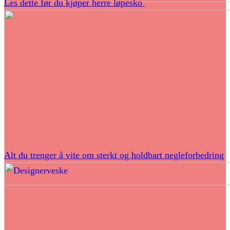
Les dette før du kjøper herre løpesko
Alt du trenger å vite om sterkt og holdbart negleforbedring