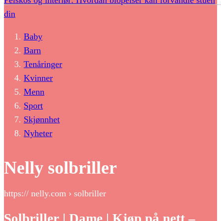
Peiskos og interiør: Hvordan biopeiser kan forvandle stuen
din
Baby
Barn
Tenåringer
Kvinner
Menn
Sport
Skjønnhet
Nyheter
Nelly solbriller
https:// nelly.com › solbriller
Solbriller | Dame | Kjøp på nett –