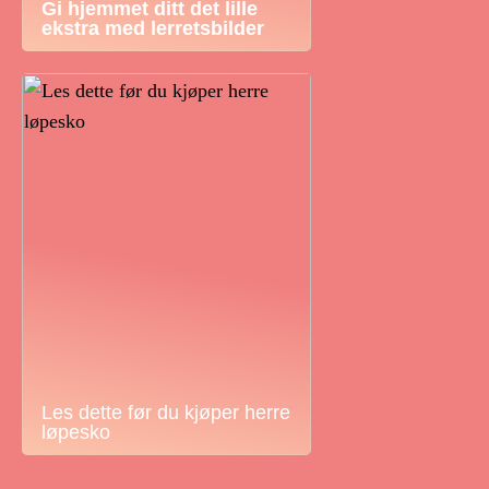
Gi hjemmet ditt det lille
ekstra med lerretsbilder
Les dette før du kjøper herre
løpesko