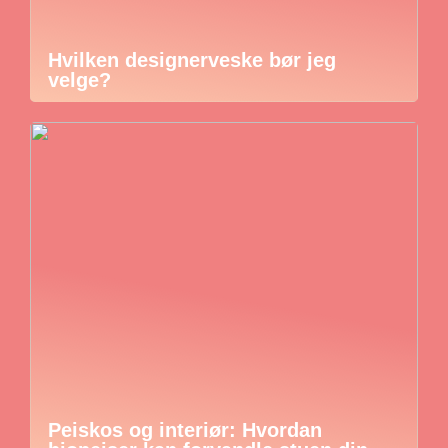
Hvilken designerveske bør jeg
velge?
Peiskos og interiør: Hvordan