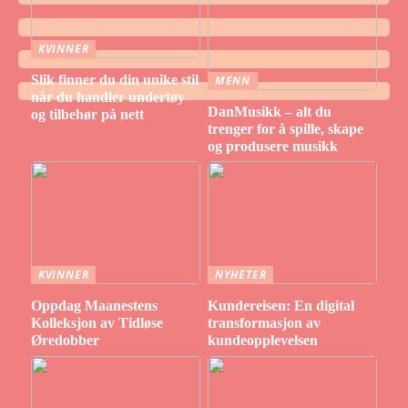
KVINNER
Slik finner du din unike stil
MENN
når du handler undertøy
DanMusikk – alt du
og tilbehør på nett
trenger for å spille, skape
og produsere musikk
KVINNER
NYHETER
Oppdag Maanestens
Kundereisen: En digital
Kolleksjon av Tidløse
transformasjon av
Øredobber
kundeopplevelsen