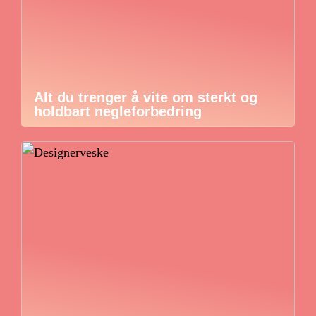
Alt du trenger å vite om sterkt og
holdbart negleforbedring