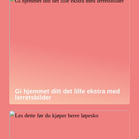
Gi hjemmet ditt det lille ekstra med
lerretsbilder