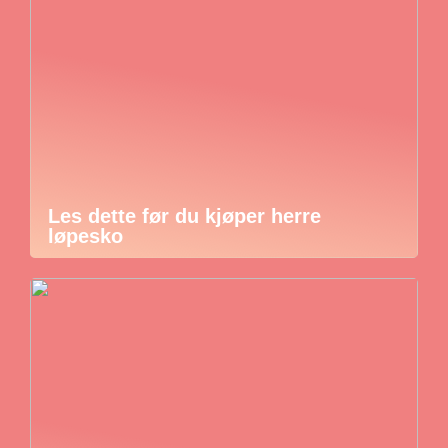
Les dette før du kjøper herre
løpesko