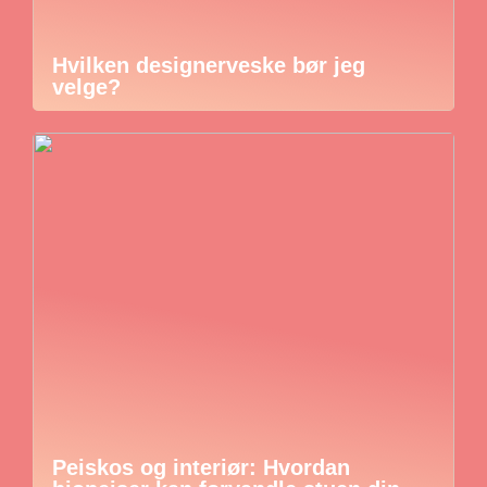
Hvilken designerveske bør jeg
velge?
Peiskos og interiør: Hvordan