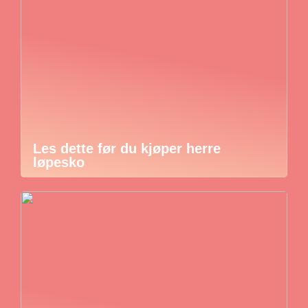
Les dette før du kjøper herre
løpesko