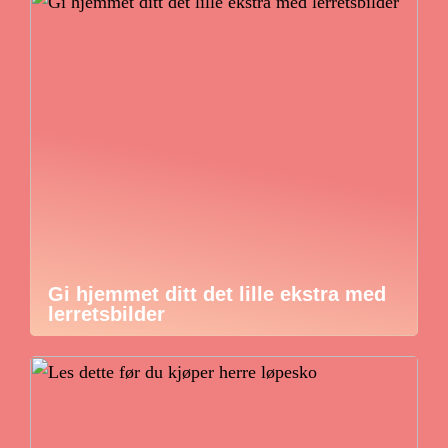
Gi hjemmet ditt det lille ekstra med
lerretsbilder