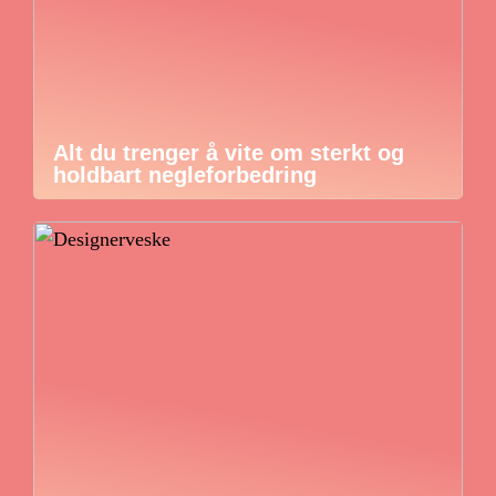
Alt du trenger å vite om sterkt og
holdbart negleforbedring