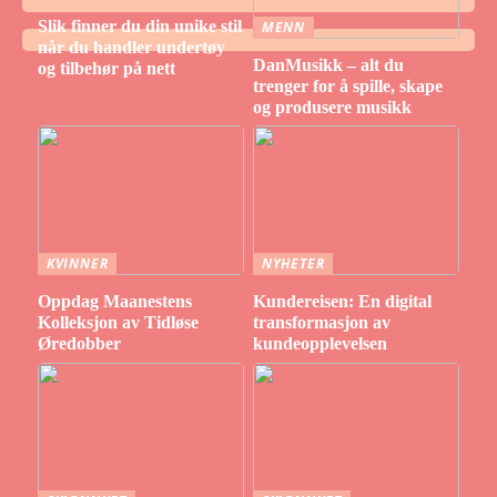
Slik finner du din unike stil
MENN
når du handler undertøy
DanMusikk – alt du
og tilbehør på nett
trenger for å spille, skape
og produsere musikk
KVINNER
NYHETER
Oppdag Maanestens
Kundereisen: En digital
Kolleksjon av Tidløse
transformasjon av
Øredobber
kundeopplevelsen