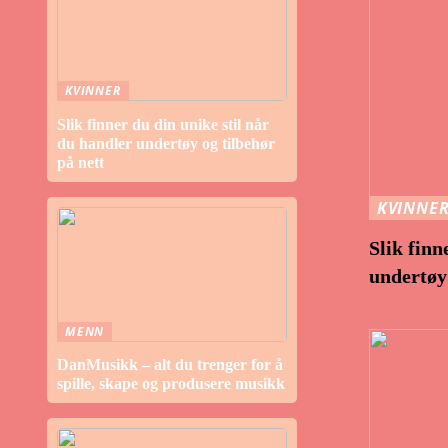
KVINNER
Slik finner du din unike stil når
du handler undertøy og tilbehør
på nett
KVINNE
Slik finn
undertøy 
MENN
DanMusikk – alt du trenger for å
spille, skape og produsere musikk