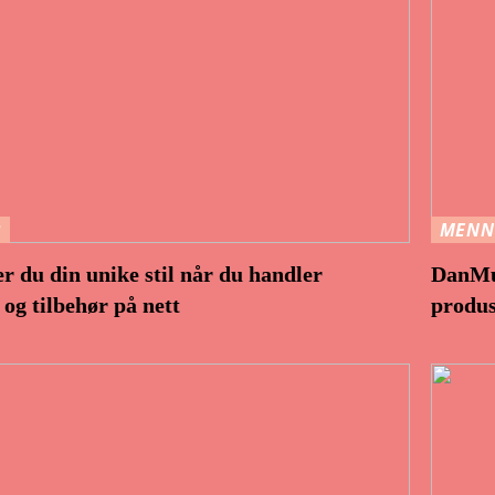
R
MENN
er du din unike stil når du handler
DanMus
og tilbehør på nett
produ