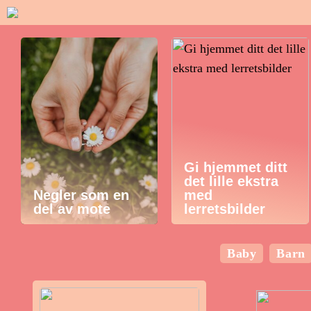
Gi hjemmet ditt
det lille ekstra
Negler som en
med
del av mote
lerretsbilder
Baby
Barn