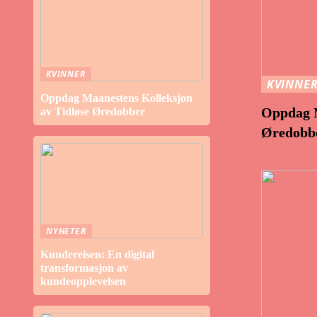
KVINNER
KVINNE
Oppdag Maanestens Kolleksjon
Oppdag M
av Tidløse Øredobber
Øredobb
NYHETER
Kundereisen: En digital
transformasjon av
kundeopplevelsen