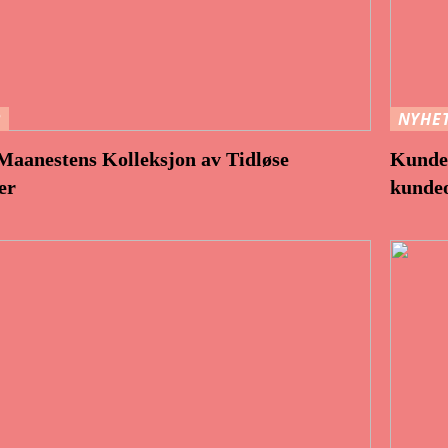
R
NYHE
aanestens Kolleksjon av Tidløse
Kunder
er
kundeo