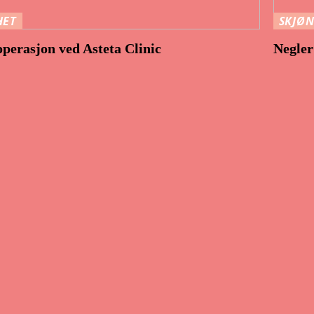
HET
SKJØ
perasjon ved Asteta Clinic
Negler