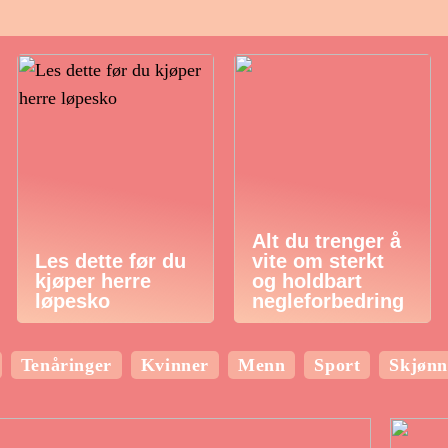
Alt du trenger å
Les dette før du
vite om sterkt
kjøper herre
og holdbart
løpesko
negleforbedring
Tenåringer
Kvinner
Menn
Sport
Skjønn