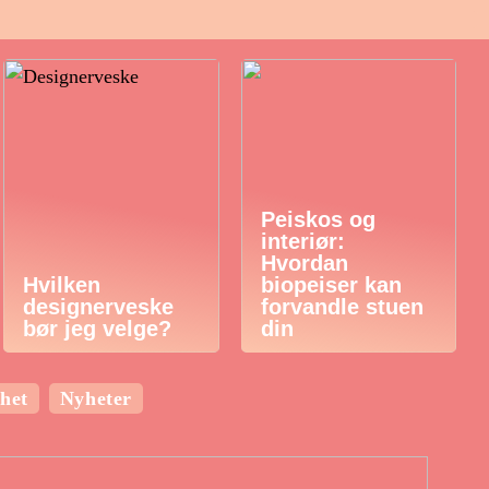
Peiskos og
interiør:
Hvordan
Hvilken
biopeiser kan
designerveske
forvandle stuen
bør jeg velge?
din
het
Nyheter