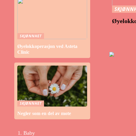
SKJØNN
Øyelokko
SKJØNNHET
Øyelokkoperasjon ved Asteta
Clinic
SKJØNNHET
Negler som en del av mote
Baby